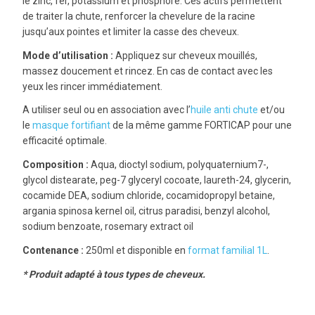
le zinc, fer, potassium et phosphore. Ces actifs permettent
de traiter la chute, renforcer la chevelure de la racine
jusqu’aux pointes et limiter la casse des cheveux.
Mode d’utilisation :
Appliquez sur cheveux mouillés,
massez doucement et rincez. En cas de contact avec les
yeux les rincer immédiatement.
A utiliser seul ou en association avec l’
huile anti chute
et/ou
le
masque fortifiant
de la même gamme FORTICAP pour une
efficacité optimale.
Composition :
Aqua, dioctyl sodium, polyquaternium7-,
glycol distearate, peg-7 glyceryl cocoate, laureth-24, glycerin,
cocamide DEA, sodium chloride, cocamidopropyl betaine,
argania spinosa kernel oil, citrus paradisi, benzyl alcohol,
sodium benzoate, rosemary extract oil
Contenance :
250ml et disponible en
format familial 1L
.
* Produit adapté à tous types de cheveux.