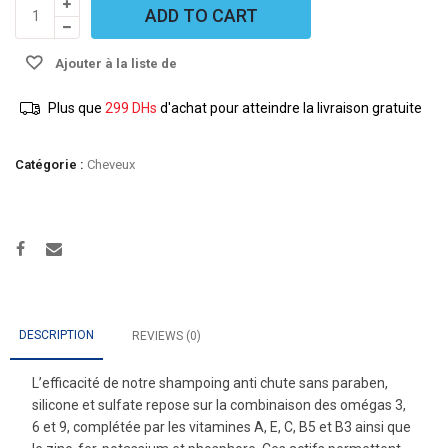
FORTICAP
ADD TO CART
-
Shampooing
Ajouter à la liste de
anti
chute
souhaits
Plus que
299
DHs
d'achat pour atteindre la livraison gratuite
250ml
quantity
Catégorie :
Cheveux
DESCRIPTION
REVIEWS (0)
L’efficacité de notre shampoing anti chute sans paraben,
silicone et sulfate repose sur la combinaison des omégas 3,
6 et 9, complétée par les vitamines A, E, C, B5 et B3 ainsi que