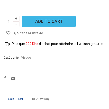
NSUN
ADD TO CART
-
Crème
Ajouter à la liste de
solaire
100ml
souhaits
Plus que
299
DHs
d'achat pour atteindre la livraison gratuite
quantity
Catégorie :
Visage
DESCRIPTION
REVIEWS (0)