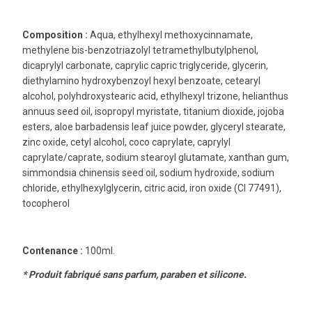
Composition :
Aqua, ethylhexyl methoxycinnamate,
methylene bis-benzotriazolyl tetramethylbutylphenol,
dicaprylyl carbonate, caprylic capric triglyceride, glycerin,
diethylamino hydroxybenzoyl hexyl benzoate, cetearyl
alcohol, polyhdroxystearic acid, ethylhexyl trizone, helianthus
annuus seed oil, isopropyl myristate, titanium dioxide, jojoba
esters, aloe barbadensis leaf juice powder, glyceryl stearate,
zinc oxide, cetyl alcohol, coco caprylate, caprylyl
caprylate/caprate, sodium stearoyl glutamate, xanthan gum,
simmondsia chinensis seed oil, sodium hydroxide, sodium
chloride, ethylhexylglycerin, citric acid, iron oxide (CI 77491),
tocopherol
Contenance :
100ml.
* Produit fabriqué sans parfum, paraben et silicone.