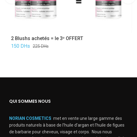
2 Blushs achetés = le 3ᵉ OFFERT
150
DHs
225
DHs
QUI SOMMES NOUS
NORIAN COSMETICS
met en vente une large gamme des
produits naturels à base de l’huile d’argan et l’huile de figues
de barbarie pour cheveux, visage et corps. Nous nous